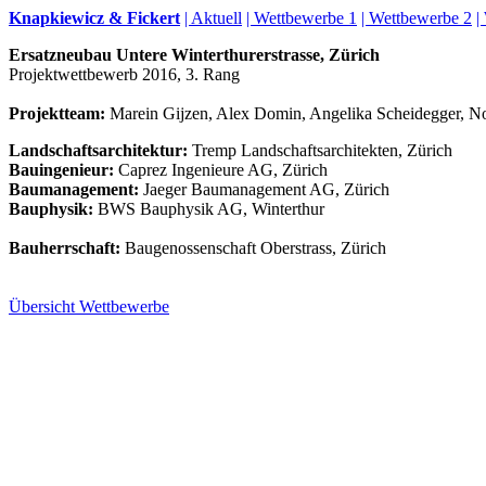
Knapkiewicz & Fickert
| Aktuell
| Wettbewerbe 1
| Wettbewerbe 2
|
Ersatzneubau Untere Winterthurerstrasse, Zürich
Projektwettbewerb 2016, 3. Rang
Projektteam:
Marein Gijzen, Alex Domin, Angelika Scheidegger, No
Landschaftsarchitektur:
Tremp Landschaftsarchitekten, Zürich
Bauingenieur:
Caprez Ingenieure AG, Zürich
Baumanagement:
Jaeger Baumanagement AG, Zürich
Bauphysik:
BWS Bauphysik AG, Winterthur
Bauherrschaft:
Baugenossenschaft Oberstrass, Zürich
Übersicht Wettbewerbe