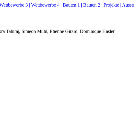
 Wettbewerbe 3
| Wettbewerbe 4
| Bauten 1
| Bauten 2
| Projekte
| Ausst
ra Tahiraj, Simeon Muhl, Etienne Girard, Dominique Hasler