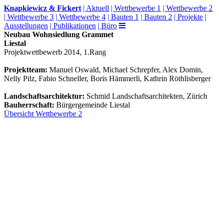
Knapkiewicz & Fickert
| Aktuell
| Wettbewerbe 1
| Wettbewerbe 2
| Wettbewerbe 3
| Wettbewerbe 4
| Bauten 1
| Bauten 2
| Projekte
|
Ausstellungen
| Publikationen
| Büro
Neubau Wohnsiedlung Grammet
Liestal
Projektwettbewerb 2014, 1.Rang
Projektteam:
Manuel Oswald, Michael Schrepfer, Alex Domin,
Nelly Pilz, Fabio Schneller, Boris Hämmerli, Kathrin Röthlisberger
Landschaftsarchitektur:
Schmid Landschaftsarchitekten, Zürich
Bauherrschaft:
Bürgergemeinde Liestal
Übersicht Wettbewerbe 2