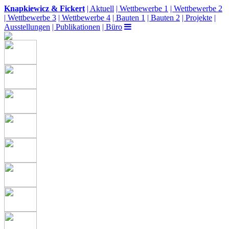
Knapkiewicz & Fickert
| Aktuell
| Wettbewerbe 1
| Wettbewerbe 2
| Wettbewerbe 3
| Wettbewerbe 4
| Bauten 1
| Bauten 2
| Projekte
|
Ausstellungen
| Publikationen
| Büro