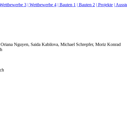
 Wettbewerbe 3
| Wettbewerbe 4
| Bauten 1
| Bauten 2
| Projekte
| Ausst
, Oriana Nguyen, Saida Kabilova, Michael Schrepfer, Moriz Konrad
ch
ch