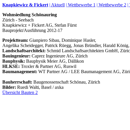
Knapkiewicz & Fickert
| Aktuell
| Wettbewerbe 1
| Wettbewerbe 2
|
Wohnsiedlung Schönauring
Zürich - Seebach
Knapkiewicz + Fickert AG, Stefan Fürst
Bauprojekt/Ausführung 2012-17
Projektteam:
Gianpiero Sibau, Dominique Hasler,
Angelika Scheidegger, Patrick Rüegg, Jonas Bründler, Harald König
Landschaftsarchitekt:
Schmid Landschaftsarchitekten GmbH, Züri
Bauingenieur:
Caprez Ingenieure AG, Zürich
Bauphysik:
Bauphysik Meier AG, Dällikon
HLKSE:
Troxler & Partner AG, Ruswil
Baumanagement:
WT Partner AG / LEE Baumanagement AG, Züri
Bauherrschaft:
Baugenossenschaft Schönau, Zürich
Bilder:
Ruedi Walti, Basel / axka
Übersicht Bauten 2